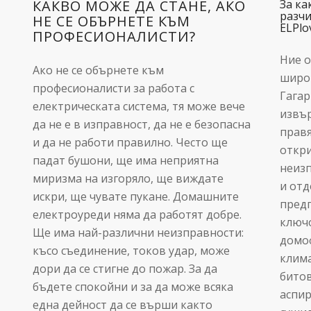
КАКВО МОЖЕ ДА СТАНЕ, АКО
За ка
разчи
НЕ СЕ ОБЪРНЕТЕ КЪМ
ELPlo
ПРОФЕСИОНАЛИСТИ?
Ние о
Ако не се обърнете към
широк
професионалисти за работа с
Гагар
електрическата система, тя може вече
извър
да не е в изправност, да не е безопасна
правя
и да не работи правилно. Често ще
откри
падат бушони, ще има неприятна
неизп
миризма на изгоряло, ще виждате
и отд
искри, ще чувате пукане. Домашните
предп
електроуреди няма да работят добре.
ключо
Ще има най-различни неизправности:
домо
късо съединение, токов удар, може
клима
дори да се стигне до пожар. За да
битов
бъдете спокойни и за да може всяка
аспир
една дейност да се върши както