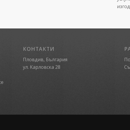
изгод
КОНТАКТИ
Р
Пловдив, България
По
ул. Карловска 28
Съ
се