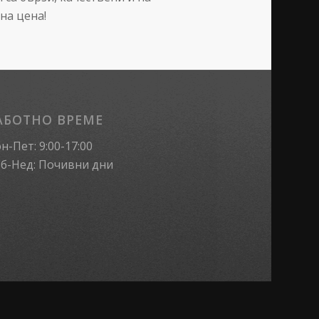
на цена!
АБОТНО ВРЕМЕ
н-Пет: 9:00-17:00
б-Нед: Почивни дни