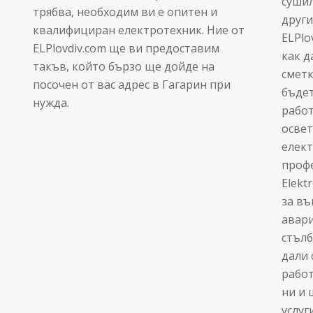
суши
трябва, необходим ви е опитен и
други
квалифициран електротехник. Ние от
ELPlo
ELPlovdiv.com ще ви предоставим
как д
такъв, който бързо ще дойде на
сметк
посочен от вас адрес в Гагарин при
бъдет
нужда.
работ
освет
елект
проф
Elekt
за въ
авари
стълб
дали 
работ
ни и 
услуг