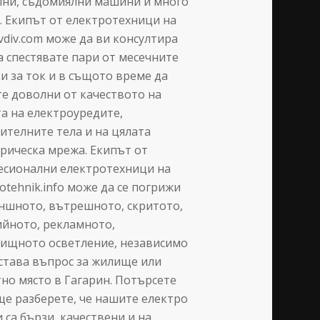
лни, съдомиялни машини и много
. Екипът от електротехници на
vdiv.com може да ви консултира
а спестявате пари от месечните
и за ток и в същото време да
е доволни от качеството на
а на електроуредите,
ителните тела и на цялата
рическа мрежа. Екипът от
есионални електротехници на
rotehnik.info може да се погрижи
ншното, вътрешното, скритото,
йното, рекламното,
ищното осветление, независимо
става въпрос за жилище или
но място в Гагарин. Потърсете
ще разберете, че нашите електро
и са бързи, качествени и на