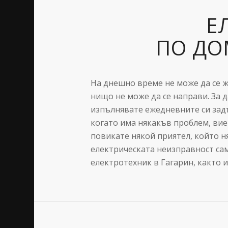
Е
ПО ДО
На днешно време не може да се ж
нищо не може да се направи. За 
изпълнявате ежедневните си задъ
когато има някакъв проблем, вие 
повикате някой приятел, който н
електрическата неизправност сами
електротехник в Гагарин, както и