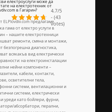
кви електроуслуги може да
тате на електротехник от
vdiv.com в Гагарин?
4.7/5
- (43
т ELPlovdiv.com предлагаме
votes)
а гама от електро услуги в
ин – нашите електротехници
шват ремонти, смяна и монтажи,
т безпогрешна диагностика,
ват всякакъв вид електрически
равности: на електроинсталации
елни нейни компоненти –
азители, кабели, контакти,
ве, осветителни тела,
фонни системи, вентилационни и
тични системи, електрически
и уреди като бойлери, фурни,
атори/абсорбатори, перални,