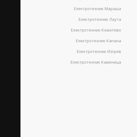
Електротехник Мараша
Електротехник Лаута
Електротехник Коматево
Електротехник Капана
Електротехник Изгрев
Електротехник Каменица