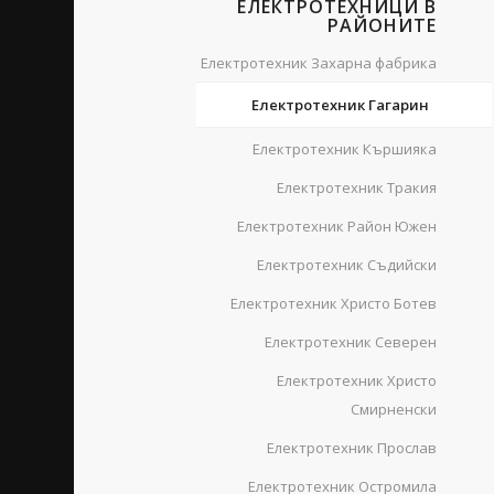
ЕЛЕКТРОТЕХНИЦИ В
РАЙОНИТЕ
Електротехник Захарна фабрика
Електротехник Гагарин
Електротехник Кършияка
Електротехник Тракия
Електротехник Район Южен
Електротехник Съдийски
Електротехник Христо Ботев
Електротехник Северен
Електротехник Христо
Смирненски
Електротехник Прослав
Електротехник Остромила