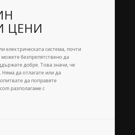
ИН
И ЦЕНИ
ли електрическата система, почти
а можете безпрепятствено да
държате добре. Това значи, че
 Няма да отлагате или да
е опитвате да поправяте
.com разполагаме с