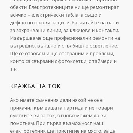
обекти. Електротехниците ни ще ремонтират
всичко – електрически табла, а също и
дефектнотокови защити. Разчитайте на нас и
за захранващи линии, за ключове и контакти.
Извършваме още професионални ремонти на
вътрешно, външно и стълбищно осветление.
Ще се отзовем и ще отстраним и проблеми,
които са свързани с фотоклетки, с таймери и
т.н.
КРАЖБА НА ТОК
Ако имате съмнения дали някой не се е
прикачил към вашата партида и не товари
сметките ви за ток, отново можем да ви
помогнем. При първа възможност наш
електротехник ще пристигне на място, за да