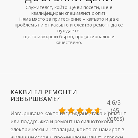
Служителят, който ще ви посети, ще е
квалифициран специалист с опит.
Няма място за притеснение – какъвто и да е
проблемът и от какъвто и електро ремонт да се
нуждаете,
ще го извърши бързо, професионално и
качествено.
КАКВИ ЕЛ РЕМОНТИ
ИЗВЪРШВАМЕ?
4.6/5
- (65
Извършваме както изграждане, така и ремонт
votes)
или поддръжка и ремонт на силнотокови
електрически инсталации, които се намират в
жилищни сгради, промишлени или търговски