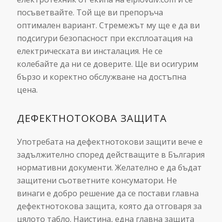
посъветвайте. Той ще ви препоръча
оптимален вариант. Стремежът му ще е да ви
подсигури безопасност при експлоатация на
електрическата ви инсталация. Не се
колебайте да ни се доверите. Ще ви осигурим
бързо и коректно обслужване на достъпна
цена.
ДЕФЕКТНОТОКОВА ЗАЩИТА
Употребата на дефектнотокови защити вече е
задължително според действащите в България
нормативни документи. Желателно е да бъдат
защитени съответните консуматори. Не
винаги е добро решение да се постави главна
дефектнотокова защита, която да отговаря за
цялото табло. Наистина, една главна защита