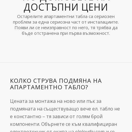
ДОСТЪПНИ ЦЕНИ
Остарелите апартаментни табла са сериозен
проблем за една сериозна част от инсталациите.
Появи ли се неизправност по него, тя трябва да
бъде отстранена при първа възможност.
КОЛКО СТРУВА ПОДМЯНА НА
АПАРТАМЕНТНО ТАБЛО?
Цената за монтажа на ново или пък за
подмяната на съществуващо вече ел. табло не
е константно – тя зависи от голям брой
компоненти. Обърнете се към квалифициран
електротехник от екипа на elplovdiv.com и се