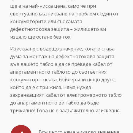
ще е на най-ниска цена, само че при
евентуално възникване на проблем с един от
консуматорите или със самата
дефектнотокова защита – жилището ви
изцяло ще остане без ток!
Изискване с водещо значение, когато става
дума за монтаж на дефектнотокова защита
във вашето табло е да се преведе кабел от
апартаментното таблото до съответния
консуматор – печка, бойлер или нещо друго,
който да е с три жила. Няма нужда
захранващият кабел от електромерното табло
до апартаментното ви табло да бъде
трижилно! Това не е задължително изискване.
Всъщност няма никакво значение